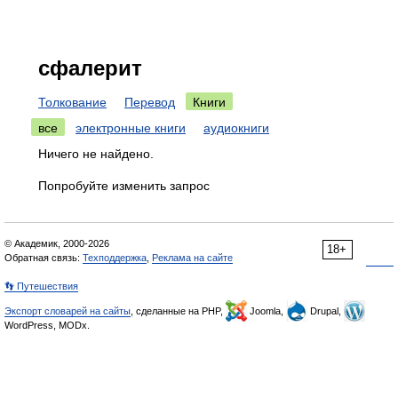
сфалерит
Толкование
Перевод
Книги
все
электронные книги
аудиокниги
Ничего не найдено.
Попробуйте изменить запрос
© Академик, 2000-2026
18+
Обратная связь:
Техподдержка
,
Реклама на сайте
👣 Путешествия
Экспорт словарей на сайты
, сделанные на PHP,
Joomla,
Drupal,
WordPress, MODx.